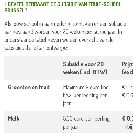
HOEVEEL BEDRAAGT DE SUBSIDIE VAN FRUIT-SCHOOL
BRUSSEL?
Als jouw school in aanmerking komt, kan er een subsidie
aangevraagd worden voor 20 weken per schooljaar. In
onderstaande tabel geven we een overzicht van de
subsidies die je kan ontvangen.
Subsidie voor 20
Prij
weken (incl. BTW)
(exc
Groenten en fruit
Maximum 9 euro (incl.
€ 0,4
btw) per leerling per
€ 0,6
jaar
Melk
5,30 euro per leerling
€ 0,
per jaar
m bi