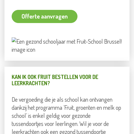
laten leveren voor meerdere klassen? Geen
probleem! Zo bespaar jij wekelijks gepuzzel om al die
Offerte aanvragen
stukken fruit, groenten en melk in je wagen te zetten
en naar de school te brengen.
KAN IK OOK FRUIT BESTELLEN VOOR DE
LEERKRACHTEN?
De vergoeding die je als school kan ontvangen
dankzij het programma ‘Fruit, groenten en melk op
school’ is enkel geldig voor gezonde
tussendoortjes voor leerlingen. Wil je voor de
leerkrachten ook een gezond tussendoortje