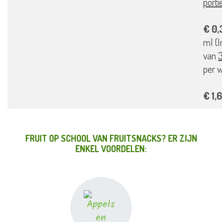
porti
€ 0,
ml (I
van
3
per 
€ 1,
FRUIT OP SCHOOL VAN FRUITSNACKS? ER ZIJN
ENKEL VOORDELEN: