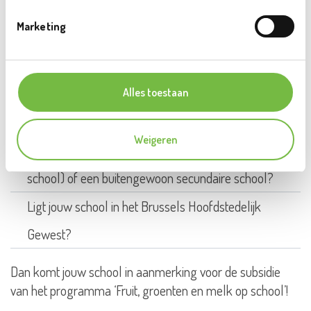
Voor meer informatie over de aanvraag van de
Marketing
subsidie kan je een kijkje nemen op
de website van
Fruit-School Brussel.
Alles toestaan
KOMT MIJN SCHOOL IN AANMERKING VOOR DE
SUBSIDIEREGELING VAN FRUIT-SCHOOL?
Weigeren
Is jouw school een basisschool (kleuter- en lagere
school) of een buitengewoon secundaire school?
Ligt jouw school in het Brussels Hoofdstedelijk
Gewest?
Dan komt jouw school in aanmerking voor de subsidie
van het programma ‘Fruit, groenten en melk op school’!