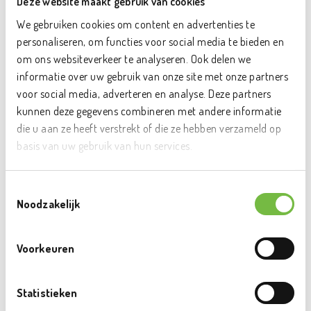
Deze website maakt gebruik van cookies
Kies welke periode je fruit, groenten of
We gebruiken cookies om content en advertenties te
personaliseren, om functies voor social media te bieden en
melk wilt laten leveren.
om ons websiteverkeer te analyseren. Ook delen we
Schrijf jouw school in voor het
informatie over uw gebruik van onze site met onze partners
voor social media, adverteren en analyse. Deze partners
programma en dat vóór 31 oktober.
kunnen deze gegevens combineren met andere informatie
die u aan ze heeft verstrekt of die ze hebben verzameld op
Ontvang elke week jouw levering van
basis van uw gebruik van hun services.
Fruitsnacks en maak van elk
fruitmoment iets leuks.
Toestemmingsselectie
Noodzakelijk
Dien je steunaanvraag in voor
gedeeltelijke terugbetaling van fruit,
Voorkeuren
groenten en melk op school.
Statistieken