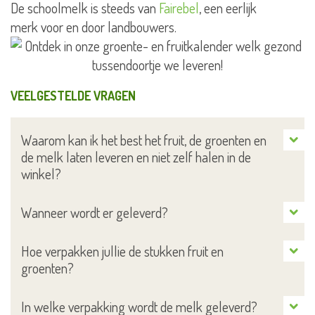
De schoolmelk is steeds van
Fairebel
, een eerlijk
merk voor en door landbouwers.
VEELGESTELDE VRAGEN
Waarom kan ik het best het fruit, de groenten en
de melk laten leveren en niet zelf halen in de
winkel?
Als leerkracht wil je de beste les kunnen voorzien
Wanneer wordt er geleverd?
voor jouw leerlingen. Door ervoor te kiezen om het
De leveringen voor scholen die deelnemen aan Snack &
Hoe verpakken jullie de stukken fruit en
Chill en Smakelijke School gaan door op maandag.
fruit, de groenten en de melk te laten leveren kan jij je
groenten?
Leveringen voor scholen die zich inschreven voor Oog
bezighouden met je lesvoorbereidingen. Met onze
We verpakken het fruit of de groenten in hergebruikte
voor Lekkers of Fruit-School Brussel vinden steeds plaats
In welke verpakking wordt de melk geleverd?